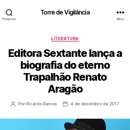
Torre de Vigilância
Pesquisar
Menu
Categorias
LITERATURA
Editora Sextante lança a
biografia do eterno
Trapalhão Renato
Aragão
Por
Ricardo Ramos
4 de dezembro de 2017
Autor
Data
do
de
post
publicação