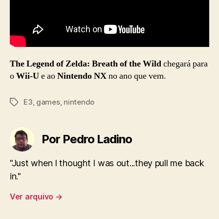
The Legend of Zelda: Breath of the Wild
chegará para
o
Wii-U
e ao
Nintendo NX
no ano que vem.
E3
,
games
,
nintendo
Tags
Por Pedro Ladino
"Just when I thought I was out...they pull me back
in."
Ver arquivo
→