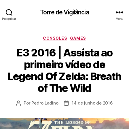
Torre de Vigilância
Pesquisar
Menu
Categorias
CONSOLES
GAMES
E3 2016 | Assista ao
primeiro vídeo de
Legend Of Zelda: Breath
of The Wild
Por
Pedro Ladino
14 de junho de 2016
Autor
Data
do
de
post
publicação