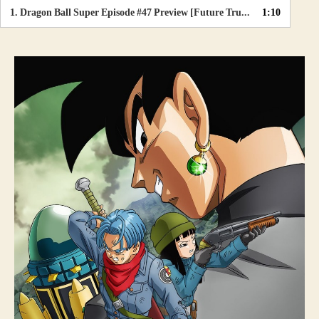
d
1.
Dragon Ball Super Episode #47 Preview [Future Trunks Arc] 【FULL HD】
1:10
e
o