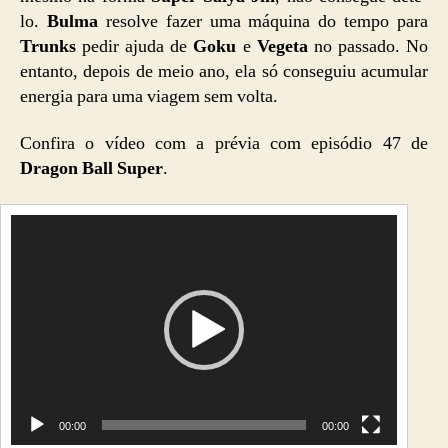
lo.
Bulma
resolve fazer uma máquina do tempo para
Trunks
pedir ajuda de
Goku
e
Vegeta
no passado. No
entanto, depois de meio ano, ela só conseguiu acumular
energia para um
a viagem sem volta.
Confira o vídeo com a prévia com episódio 47 de
Dragon Ball Super
.
T
o
c
a
d
o
r
d
e
v
00:00
00:00
í