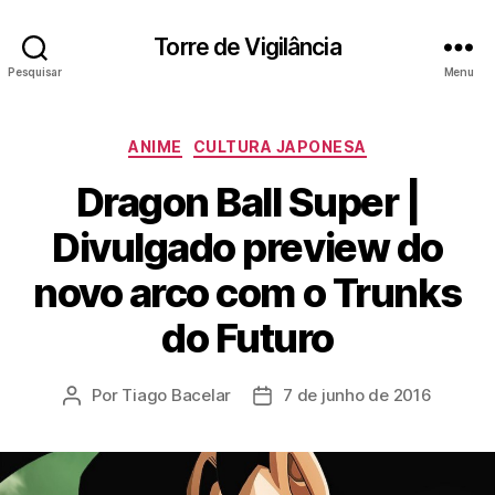
Torre de Vigilância
Pesquisar
Menu
Categorias
ANIME
CULTURA JAPONESA
Dragon Ball Super |
Divulgado preview do
novo arco com o Trunks
do Futuro
Por
Tiago Bacelar
7 de junho de 2016
Autor
Data
do
de
post
publicação