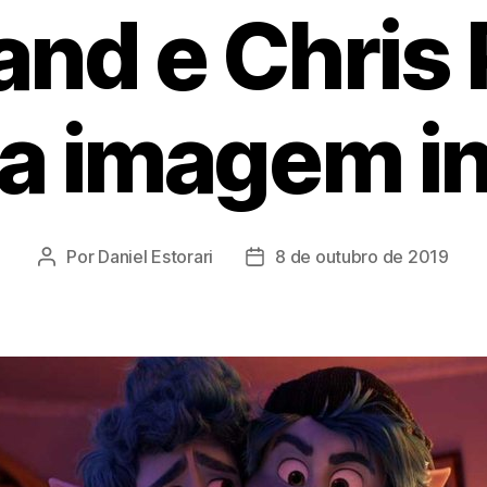
and e Chris 
a imagem in
Por
Daniel Estorari
8 de outubro de 2019
Autor
Data
do
de
post
publicação