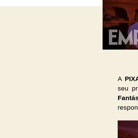
A
PIX
seu pr
Fantá
respon