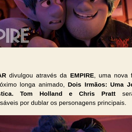
AR
divulgou através da
EMPIRE
, uma nova 
óximo longa animado,
Dois Irmãos: Uma J
stica. Tom Holland e Chris Pratt
ser
sáveis por dublar os personagens principais.