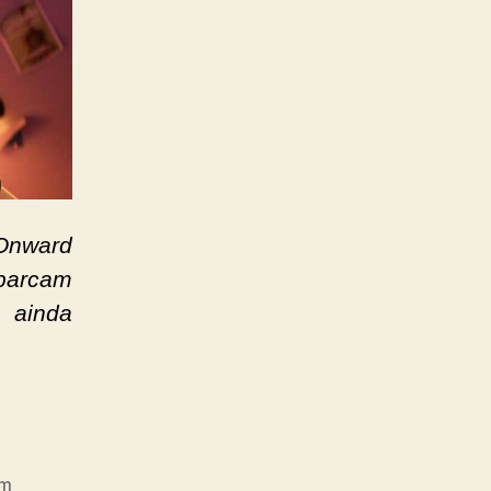
Onward
mbarcam
e ainda
m