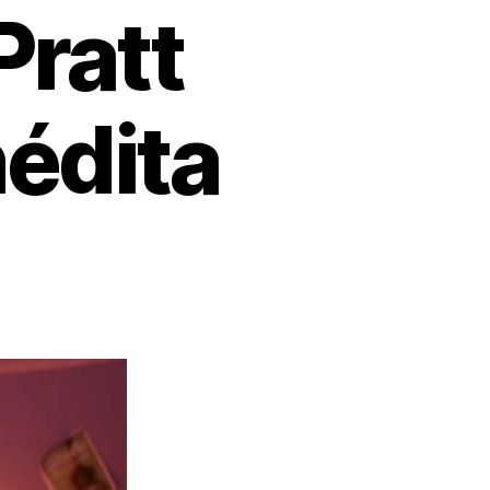
Pratt
édita