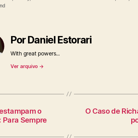
and
Por Daniel Estorari
With great powers...
Ver arquivo
→
e estampam o
O Caso de Richa
3: Para Sempre
po