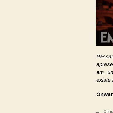
Passa
aprese
em uma
existe
Onwa
Chris