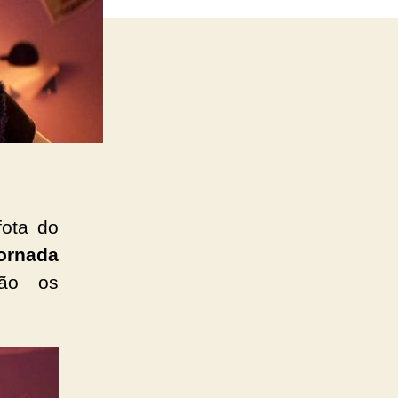
fota do
ornada
ão os