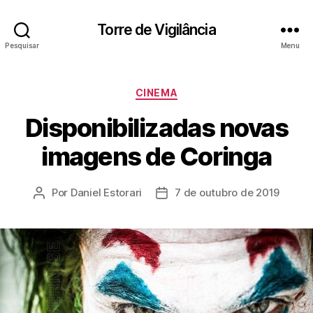
Torre de Vigilância
Pesquisar
Menu
Categorias
CINEMA
Disponibilizadas novas
imagens de Coringa
Por
Daniel Estorari
7 de outubro de 2019
Autor
Data
do
de
post
publicação