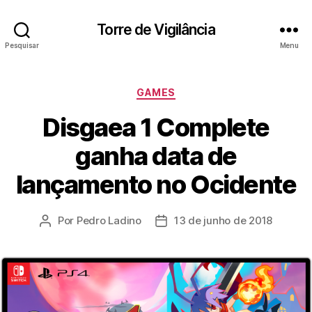
Torre de Vigilância
Pesquisar
Menu
Categorias
GAMES
Disgaea 1 Complete
ganha data de
lançamento no Ocidente
Por
Pedro Ladino
13 de junho de 2018
Autor
Data
do
de
post
publicação