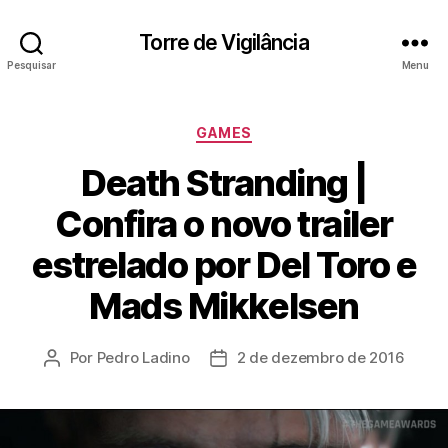
Torre de Vigilância
Pesquisar
Menu
Categorias
GAMES
Death Stranding |
Confira o novo trailer
estrelado por Del Toro e
Mads Mikkelsen
Por
Pedro Ladino
2 de dezembro de 2016
Autor
Data
do
de
post
publicação