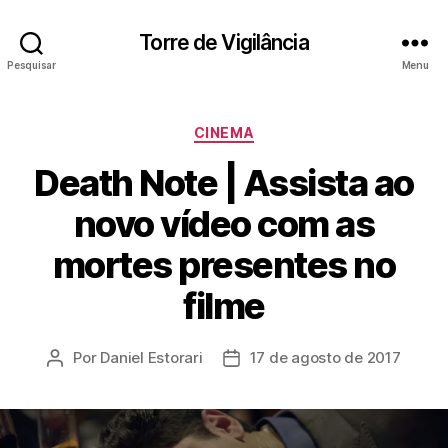
Torre de Vigilância
Pesquisar
Menu
Categorias
CINEMA
Death Note | Assista ao
novo vídeo com as
mortes presentes no
filme
Por
Daniel Estorari
17 de agosto de 2017
Autor
Data
do
de
post
publicação