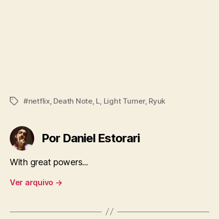
#netflix
,
Death Note
,
L
,
Light Turner
,
Ryuk
Tags
Por Daniel Estorari
With great powers...
Ver arquivo
→