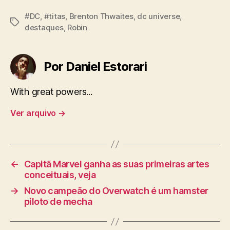
#DC
,
#titas
,
Brenton Thwaites
,
dc universe
,
Tags
destaques
,
Robin
Por Daniel Estorari
With great powers...
Ver arquivo
→
←
Capitã Marvel ganha as suas primeiras artes
conceituais, veja
→
Novo campeão do Overwatch é um hamster
piloto de mecha