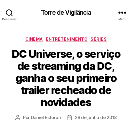
Torre de Vigilância
Pesquisar
Menu
Categorias
CINEMA
ENTRETENIMENTO
SÉRIES
DC Universe, o serviço
de streaming da DC,
ganha o seu primeiro
trailer recheado de
novidades
Por
Daniel Estorari
28 de junho de 2018
Autor
Data
do
de
post
publicação