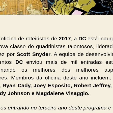
oficina de roteiristas de
2017
, a
DC
está inau
va classe de quadrinistas talentosos, lidera
ez por
Scott Snyder
. A equipe de desenvolv
lentos
DC
enviou mais de mil entradas est
ionando os melhores dos melhores aspi
ores. Membros da oficina deste ano incluem
 Ryan Cady, Joey Esposito, Robert Jeffrey, 
dy Johnson e Magdalene Visaggio.
os entrando no terceiro ano deste programa e