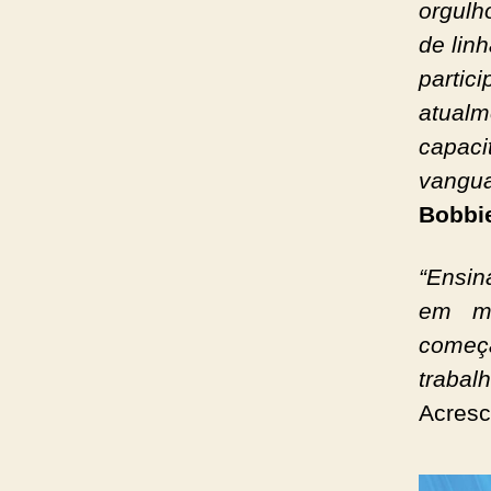
orgulh
de linh
partic
atualm
capaci
vangua
Bobbi
“Ensin
em m
começ
traba
Acresc