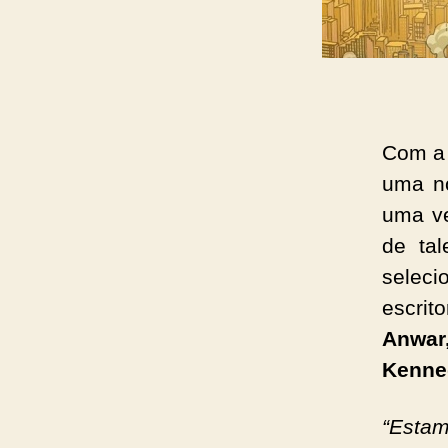
Com a 
uma no
uma v
de ta
selec
escrit
Anwar,
Kenne
“Estam