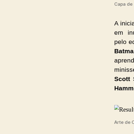
Capa de 
A inic
em inú
pelo e
Batma
apre
miniss
Scott
Hamm
Arte de 