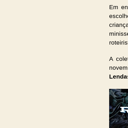
Em en
escol
crianç
minis
roteir
A cole
novem
Lenda