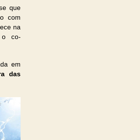
se que
ro com
rece na
 o co-
ada em
ra das