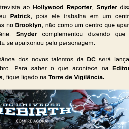
trevista ao
Hollywood Reporter
,
Snyder
dis
heu
Patrick
, pois ele trabalha em um cent
as no
Brooklyn
, não como um centro que apa
série.
Snyder
complementou dizendo que
ista se apaixonou pelo personagem.
tânea dos novos talentos da
DC
será lanç
bro. Para saber o que acontece na
Edito
s
, fique ligado na
Torre de Vigilância.