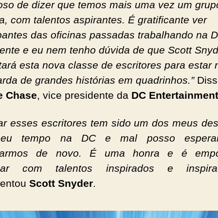
oso de dizer que temos mais uma vez um grup
a, com talentos aspirantes. É gratificante ver
ipantes das oficinas passadas trabalhando na 
ente e eu nem tenho dúvida de que Scott Snyd
tará esta nova classe de escritores para estar 
rda de grandes histórias em quadrinhos.”
Diss
e Chase
, vice presidente da
DC Entertainmen
ar esses escritores tem sido um dos meus de
eu tempo na DC e mal posso esperar
armos de novo. É uma honra e é empo
lhar com talentos inspirados e inspirad
entou
Scott Snyder
.