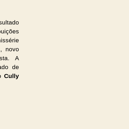
sultado
buições
issérie
s
, novo
sta. A
ado de
do
Cully