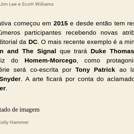
Jim Lee e Scott Williams
iativa começou em
2015
e desde então tem re
meros participantes recebendo novas atri
ditorial da
DC
. O mais recente exemplo é a min
n and The Signal
que trará
Duke Thoma
ndiz do
Homem-Morcego
, como protagoni
érie será co-escrita por
Tony Patrick
ao l
 Snyder
. A arte ficará por conta do aclama
er
.
Cully Hammer