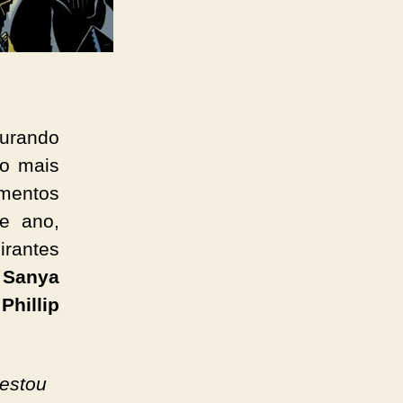
gurando
do mais
imentos
e ano,
rantes
:
Sanya
Phillip
 estou