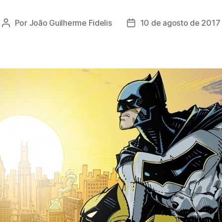
Por
João Guilherme Fidelis
10 de agosto de 2017
Autor
Data
do
de
post
publicação