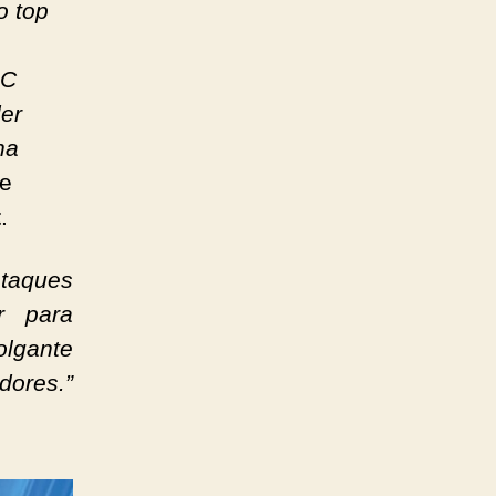
o top
DC
er
na
e
t
.
staques
 para
lgante
ores.”