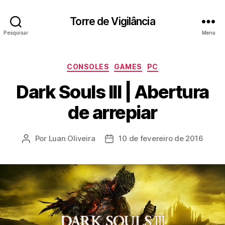
Torre de Vigilância
Pesquisar
Menu
Categorias
CONSOLES
GAMES
PC
Dark Souls III | Abertura
de arrepiar
Por
Luan Oliveira
10 de fevereiro de 2016
Autor
Data
do
de
post
publicação