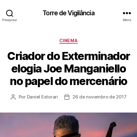
Torre de Vigilância
Pesquisar
Menu
Categorias
CINEMA
Criador do Exterminador
elogia Joe Manganiello
no papel do mercenário
Por
Daniel Estorari
26 de novembro de 2017
Autor
Data
do
de
post
publicação