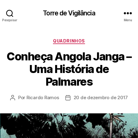
Torre de Vigilância
Pesquisar
Menu
Categorias
QUADRINHOS
Conheça Angola Janga –
Uma História de
Palmares
Por
Ricardo Ramos
20 de dezembro de 2017
Autor
Data
do
de
post
publicação