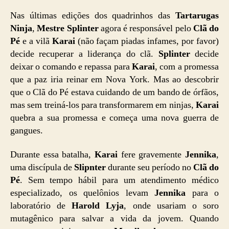
Nas últimas edições dos quadrinhos das
Tartarugas
Ninja
,
Mestre Splinter
agora é responsável pelo
Clã do
Pé
e a vilã
Karai
(não façam piadas infames, por favor)
decide recuperar a liderança do clã.
Splinter
decide
deixar o comando e repassa para
Karai
, com a promessa
que a paz iria reinar em Nova York. Mas ao descobrir
que o Clã do Pé estava cuidando de um bando de órfãos,
mas sem treiná-los para transformarem em ninjas,
Karai
quebra a sua promessa e começa uma nova guerra de
gangues.
Durante essa batalha,
Karai
fere gravemente
Jennika
,
uma discípula de
Slipnter
durante seu período no
Clã do
Pé
. Sem tempo hábil para um atendimento médico
especializado, os quelônios levam
Jennika
para o
laboratório de
Harold Lyja
, onde usariam o soro
mutagênico para salvar a vida da jovem. Quando