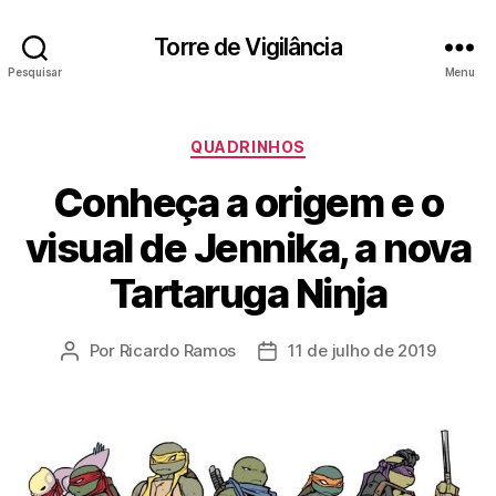
Torre de Vigilância
Pesquisar
Menu
Categorias
QUADRINHOS
Conheça a origem e o
visual de Jennika, a nova
Tartaruga Ninja
Por
Ricardo Ramos
11 de julho de 2019
Autor
Data
do
de
post
publicação