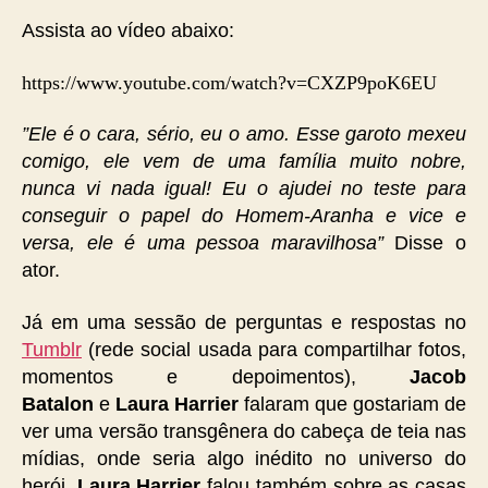
Assista ao vídeo abaixo:
https://www.youtube.com/watch?v=CXZP9poK6EU
”Ele é o cara, sério, eu o amo. Esse garoto mexeu
comigo, ele vem de uma família muito nobre,
nunca vi nada igual! Eu o ajudei no teste para
conseguir o papel do Homem-Aranha e vice e
versa, ele é uma pessoa maravilhosa”
Disse o
ator.
Já em uma sessão de perguntas e respostas no
Tumblr
(rede social usada para compartilhar fotos,
momentos e depoimentos),
Jacob
Batalon
e
Laura Harrier
falaram que gostariam de
ver uma versão transgênera do cabeça de teia nas
mídias, onde seria algo inédito no universo do
herói.
Laura Harrier
falou também sobre as casas