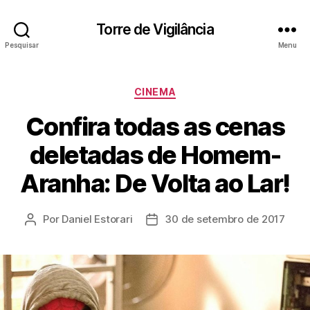
Torre de Vigilância
Pesquisar
Menu
Categorias
CINEMA
Confira todas as cenas
deletadas de Homem-
Aranha: De Volta ao Lar!
Por
Daniel Estorari
30 de setembro de 2017
Autor
Data
do
de
post
publicação