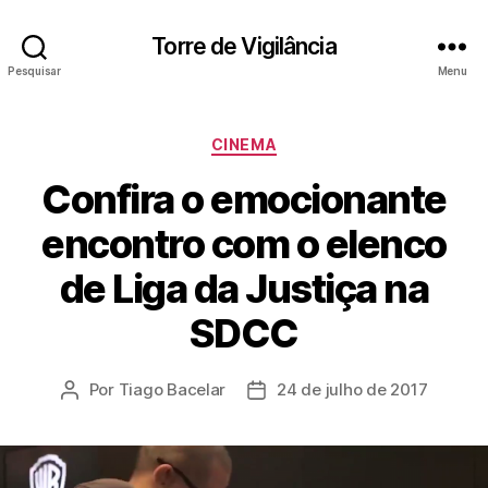
Torre de Vigilância
Pesquisar
Menu
Categorias
CINEMA
Confira o emocionante
encontro com o elenco
de Liga da Justiça na
SDCC
Por
Tiago Bacelar
24 de julho de 2017
Autor
Data
do
de
post
publicação