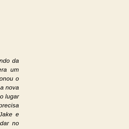
ando da
 era um
donou o
ma nova
o lugar
recisa
 Jake e
udar no