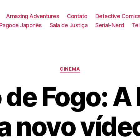
Amazing Adventures
Contato
Detective Comic
Pagode Japonês
Sala de Justiça
Serial-Nerd
Te
Categorias
CINEMA
 de Fogo: A
a novo víde