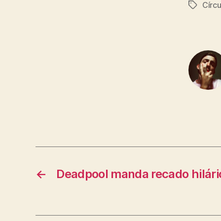
Círcu
Tags
←
Deadpool manda recado hilário