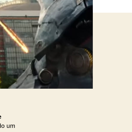
e
ndo um