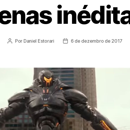
enas inédit
Por
Daniel Estorari
6 de dezembro de 2017
Autor
Data
do
de
post
publicação