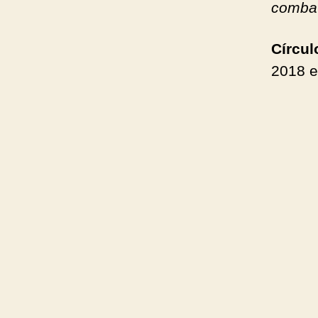
combat
Círcu
2018 e