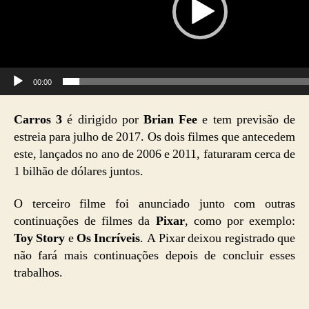
d
o
r
d
00:00
e
v
Carros 3
é dirigido por
Brian Fee
e tem previsão de
í
estreia para julho de 2017. Os dois filmes que antecedem
d
este, lançados no ano de 2006 e 2011, faturaram cerca de
e
1 bilhão de dólares juntos.
o
O terceiro filme foi anunciado junto com outras
continuações de filmes da
Pixar
, como por exemplo:
Toy Story
e
Os Incríveis
. A Pixar deixou registrado que
não fará mais continuações depois de concluir esses
trabalhos.