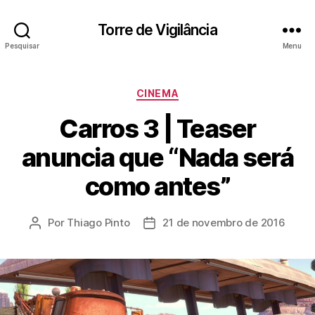
Torre de Vigilância
Pesquisar
Menu
Categorias
CINEMA
Carros 3 | Teaser
anuncia que “Nada será
como antes”
Por
Thiago Pinto
21 de novembro de 2016
Autor
Data
do
de
post
publicação