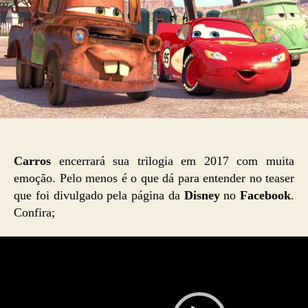
Carros
encerrará sua trilogia em 2017 com muita
emoção. Pelo menos é o que dá para entender no teaser
que foi divulgado pela página da
Disney
no
Facebook
.
Confira;
T
o
c
a