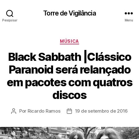
Torre de Vigilância
Pesquisar
Menu
Categorias
MÚSICA
Black Sabbath |Clássico
Paranoid será relançado
em pacotes com quatros
discos
Por
Ricardo Ramos
19 de setembro de 2016
Autor
Data
do
de
post
publicação