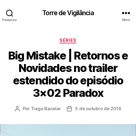
Torre de Vigilância
Pesquisar
Menu
Categorias
SÉRIES
Big Mistake | Retornos e
Novidades no trailer
estendido do episódio
3×02 Paradox
Por
Tiago Bacelar
5 de outubro de 2016
Autor
Data
do
de
post
publicação