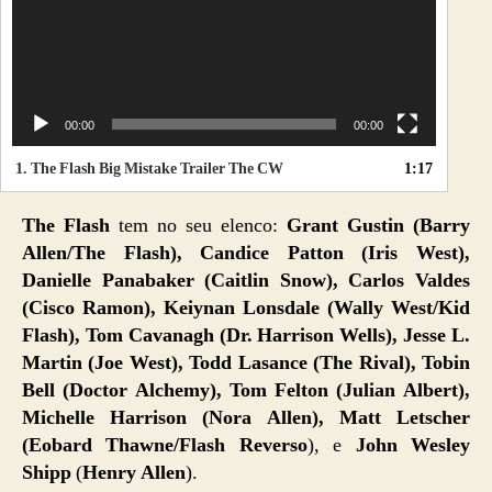
o
00:00
00:00
1.
The Flash Big Mistake Trailer The CW
1:17
The Flash
tem no seu elenco:
Grant Gustin (Barry
Allen/The Flash), Candice Patton (Iris West),
Danielle Panabaker (Caitlin Snow), Carlos Valdes
(Cisco Ramon), Keiynan Lonsdale (Wally West/Kid
Flash), Tom Cavanagh (Dr. Harrison Wells), Jesse L.
Martin (Joe West), Todd Lasance (The Rival), Tobin
Bell (Doctor Alchemy), Tom Felton (Julian Albert),
Michelle Harrison (Nora Allen), Matt Letscher
(Eobard Thawne/Flash Reverso
), e
John Wesley
Shipp
(
Henry Allen
).