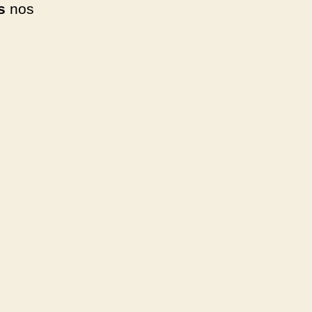
cs
nos