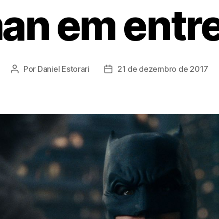
an em entre
Por
Daniel Estorari
21 de dezembro de 2017
Autor
Data
do
de
post
publicação