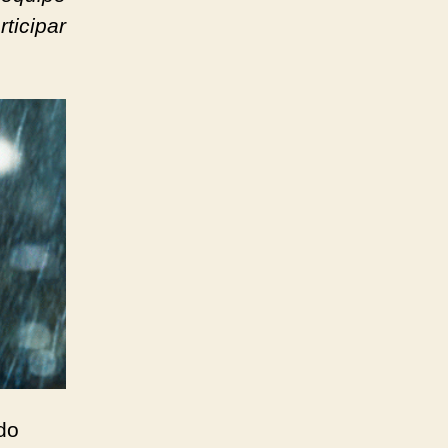
ticipar
do