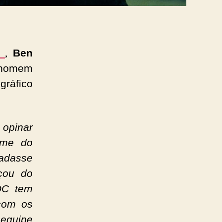
,
h
Ben
o homem
gráfico
 opinar
ilme do
adasse
çou do
 DC tem
 com os
equipe