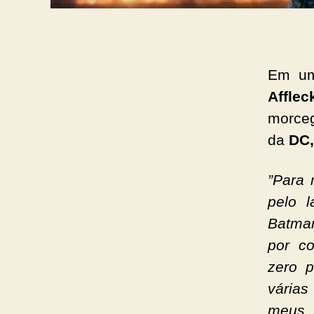
Em um
Affle
morceg
da
DC
”Para 
pelo l
Batma
por c
zero p
várias
meus 