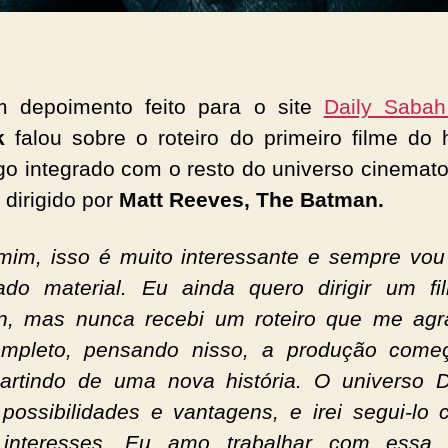
 depoimento feito para o site
Daily Saba
ck
falou sobre o roteiro do primeiro filme d
o integrado com o resto do universo cinemato
,
dirigido por
Matt Reeves,
The Batman.
mim, isso é muito interessante e sempre vou
ado material. Eu ainda quero dirigir um f
n, mas nunca recebi um roteiro que me agr
ompleto, pensando nisso, a produção come
artindo de uma nova história. O universo
 possibilidades e vantagens, e irei segui-lo
interesses. Eu amo trabalhar com essa 