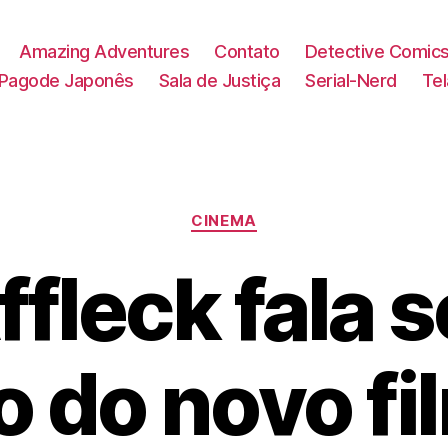
Amazing Adventures
Contato
Detective Comic
Pagode Japonês
Sala de Justiça
Serial-Nerd
Te
Categorias
CINEMA
fleck fala 
o do novo f