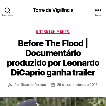
Torre de Vigilância
Pesquisar
Menu
Categorias
ENTRETENIMENTO
Before The Flood |
Documentário
produzido por Leonardo
DiCaprio ganha trailer
Por
Ricardo Ramos
29 de setembro de 2016
Autor
Data
do
de
post
publicação