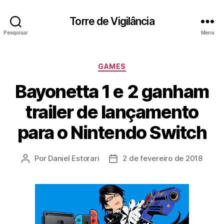
Torre de Vigilância
Pesquisar
Menu
Categorias
GAMES
Bayonetta 1 e 2 ganham
trailer de lançamento
para o Nintendo Switch
Por
Daniel Estorari
2 de fevereiro de 2018
Autor
Data
do
de
post
publicação