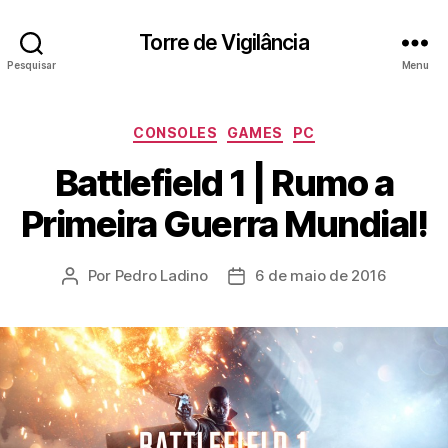
Torre de Vigilância
Pesquisar
Menu
Categorias
CONSOLES
GAMES
PC
Battlefield 1 | Rumo a
Primeira Guerra Mundial!
Por
Pedro Ladino
6 de maio de 2016
Autor
Data
do
de
post
publicação