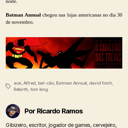
noite.
Batman Annual
chegou nas lojas americanas no dia 30
de novembro.
ace
,
Alfred
,
bat-cão
,
Batman Annual
,
david finch
,
Tags
Rebirth
,
tom king
Por Ricardo Ramos
Gibizeiro, escritor, jogador de games, cervejeiro,