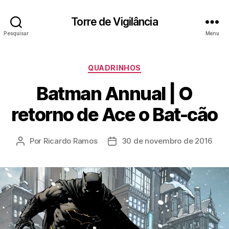
Torre de Vigilância
Pesquisar
Menu
Categorias
QUADRINHOS
Batman Annual | O
retorno de Ace o Bat-cão
Por
Ricardo Ramos
30 de novembro de 2016
Autor
Data
do
de
post
publicação