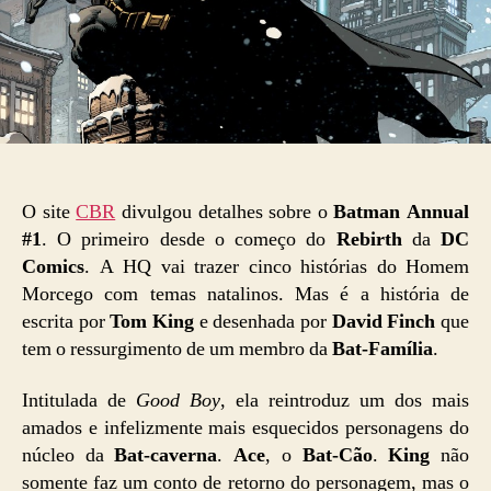
O site
CBR
divulgou detalhes sobre o
Batman Annual
#1
. O primeiro desde o começo do
Rebirth
da
DC
Comics
. A HQ vai trazer cinco histórias do Homem
Morcego com temas natalinos. Mas é a história de
escrita por
Tom King
e desenhada por
David Finch
que
tem o ressurgimento de um membro da
Bat-Família
.
Intitulada de
Good Boy
, ela reintroduz um dos mais
amados e infelizmente mais esquecidos personagens do
núcleo da
Bat-caverna
.
Ace
, o
Bat-Cão
.
King
não
somente faz um conto de retorno do personagem, mas o