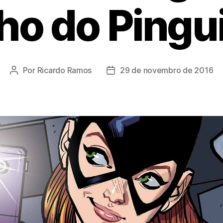
lho do Ping
Por
Ricardo Ramos
29 de novembro de 2016
Autor
Data
do
de
post
publicação