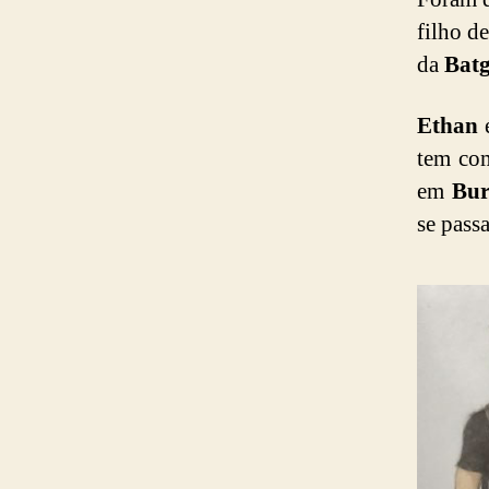
filho d
da
Batg
Ethan
é
tem co
em
Bur
se pass