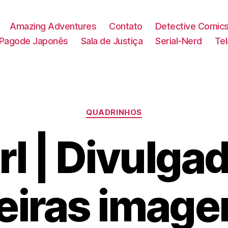
Amazing Adventures
Contato
Detective Comic
Pagode Japonês
Sala de Justiça
Serial-Nerd
Te
Categorias
QUADRINHOS
rl | Divulga
eiras image