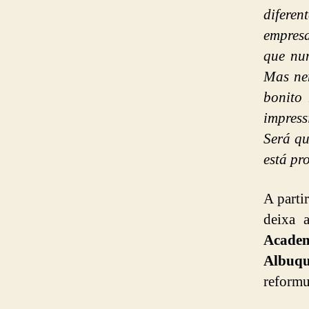
difere
empresa
que nun
Mas nem
bonito
impres
Será qu
está pr
A parti
deixa
Acade
Albuqu
reform