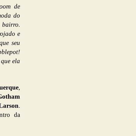
boom de
 moda do
 bairro.
rojado e
que seu
blepot!
 que ela
uerque
,
Gotham
Larson
.
ntro da