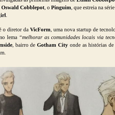
e
Oswald Cobblepot
, o
Pinguim
, que estreia na séri
irl
.
 o diretor da
VicForm
, uma nova startup de tecnol
mo lema
“melhorar as comunidades locais via tec
nside
, bairro de
Gotham City
onde as histórias d
am.