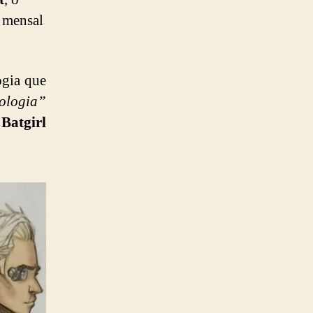
e mensal
ogia que
nologia”
e
Batgirl