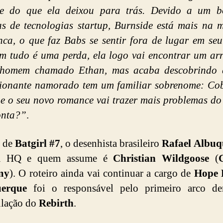
nte do que ela deixou para trás. Devido a um 
s de tecnologias startup, Burnside está mais na
ca, o que faz Babs se sentir fora de lugar em seu
 tudo é uma perda, ela logo vai encontrar um ar
 homem chamado Ethan, mas acaba descobrindo 
sionante namorado tem um familiar sobrenome: Cob
e o seu novo romance vai trazer mais problemas do
onta?”
.
r de
Batgirl #7
, o desenhista brasileiro
Rafael Albuq
 a HQ e quem assume é
Christian Wildgoose
(
my
). O roteiro ainda vai continuar a cargo de
Hope 
erque
foi o responsável pelo primeiro arco de
ulação do
Rebirth
.