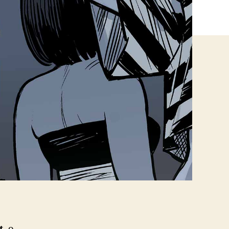
t
, o