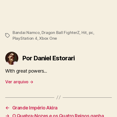
Bandai Namco
,
Dragon Ball FighterZ
,
Hit
,
pc
,
Tags
PlayStation 4
,
Xbox One
Por Daniel Estorari
With great powers...
Ver arquivo
→
←
Grande Império Akira
→
O Quebra-Nozes e os Quatro Reinos ganha