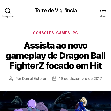
Torre de Vigilância
Pesquisar
Menu
Categorias
CONSOLES
GAMES
PC
Assista ao novo
gameplay de Dragon Ball
FighterZ focado em Hit
Por
Daniel Estorari
19 de dezembro de 2017
Autor
Data
do
de
post
publicação