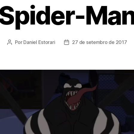
Spider-Ma
Por
Daniel Estorari
27 de setembro de 2017
Autor
Data
do
de
post
publicação