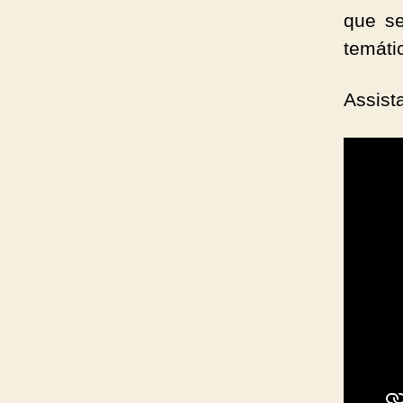
que se
temáti
Assist