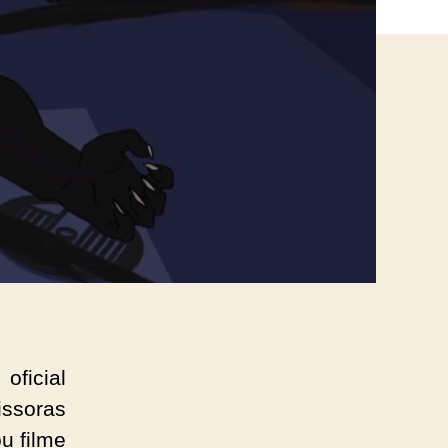
ficial
issoras
u filme