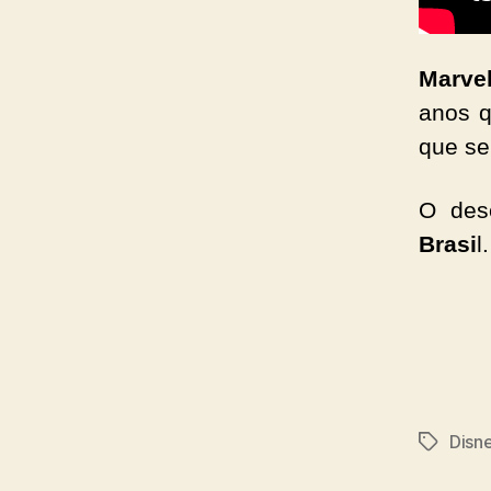
Marve
anos q
que se
O des
Brasi
l.
Disn
Tags