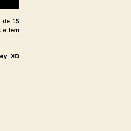
r
de 15
s e tem
ney XD