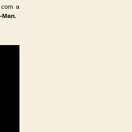
s com a
r-Man.