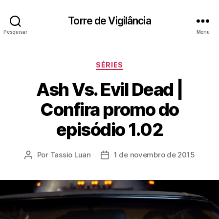
Torre de Vigilância
Pesquisar
Menu
Categorias
SÉRIES
Ash Vs. Evil Dead |
Confira promo do
episódio 1.02
Por
Tassio Luan
1 de novembro de 2015
Autor
Data
do
de
post
publicação