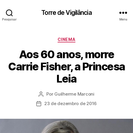
Torre de Vigilância
Pesquisar
Menu
Categorias
CINEMA
Aos 60 anos, morre
Carrie Fisher, a Princesa
Leia
Por
Guilherme Marconi
Autor
do
23 de dezembro de 2016
Data
post
de
publicação