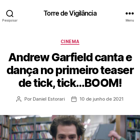
Torre de Vigilância
Pesquisar
Menu
Categorias
CINEMA
Andrew Garfield canta e
dança no primeiro teaser
de tick, tick…BOOM!
Por
Daniel Estorari
10 de junho de 2021
Autor
Data
do
de
post
publicação