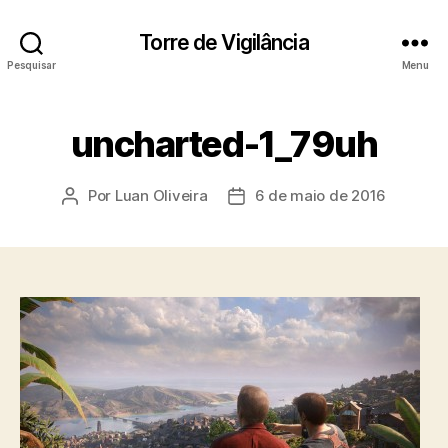
Torre de Vigilância
Pesquisar
Menu
uncharted-1_79uh
Por
Luan Oliveira
6 de maio de 2016
Autor
Data
do
de
post
publicação