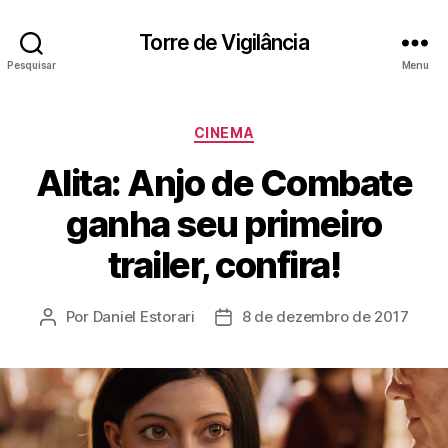
Torre de Vigilância
Pesquisar
Menu
Categorias
CINEMA
Alita: Anjo de Combate
ganha seu primeiro
trailer, confira!
Por
Daniel Estorari
8 de dezembro de 2017
Autor
Data
do
de
post
publicação