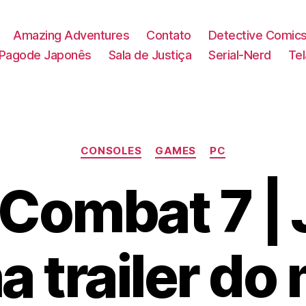
Amazing Adventures
Contato
Detective Comic
Pagode Japonês
Sala de Justiça
Serial-Nerd
Te
Categorias
CONSOLES
GAMES
PC
Combat 7 |
a trailer do