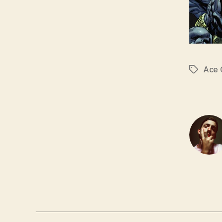
Ace 
Tags