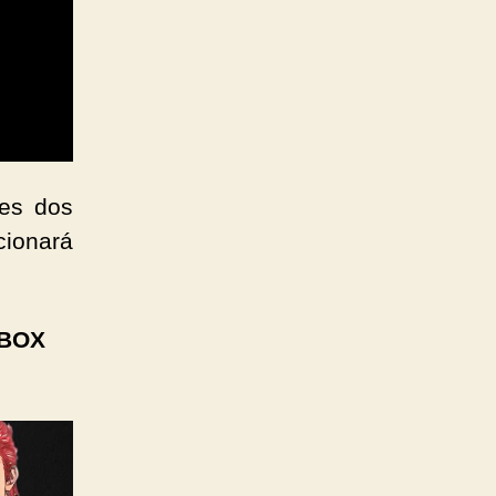
des dos
cionará
XBOX