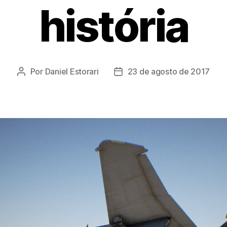
história
Por
Daniel Estorari
23 de agosto de 2017
Autor
Data
do
de
post
publicação