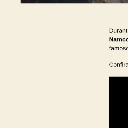
Duran
Namc
famoso
Confir