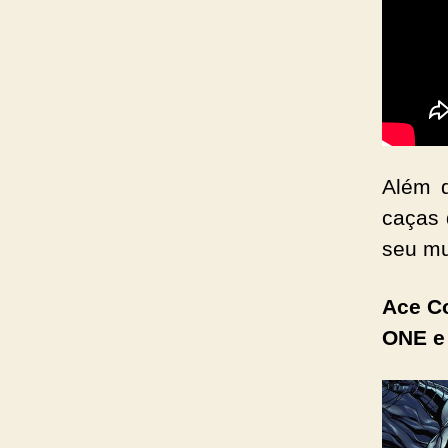
Além d
caças 
seu mu
Ace C
ONE e