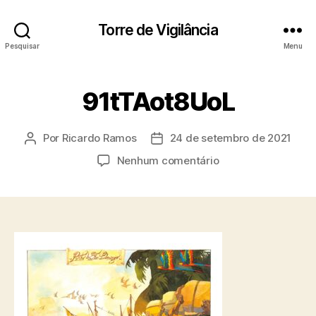
Torre de Vigilância
Pesquisar
Menu
91tTAot8UoL
Por
Ricardo Ramos
24 de setembro de 2021
Autor
Data
do
de
em
Nenhum comentário
post
publicação
91tTAot8UoL