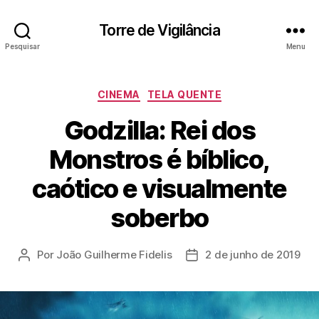
Torre de Vigilância
Pesquisar
Menu
Categorias
CINEMA
TELA QUENTE
Godzilla: Rei dos
Monstros é bíblico,
caótico e visualmente
soberbo
Por
João Guilherme Fidelis
2 de junho de 2019
Autor
Data
do
de
post
publicação