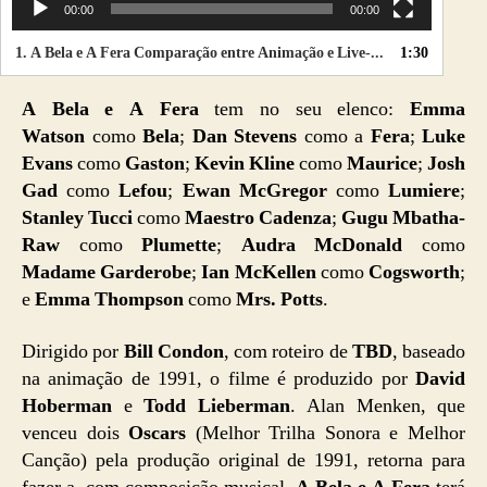
00:00
00:00
1.
A Bela e A Fera Comparação entre Animação e Live-Action
1:30
A Bela e A Fera
tem no seu elenco:
Emma
Watson
como
Bela
;
Dan Stevens
como a
Fera
;
Luke
Evans
como
Gaston
;
Kevin Kline
como
Maurice
;
Josh
Gad
como
Lefou
;
Ewan McGregor
como
Lumiere
;
Stanley Tucci
como
Maestro Cadenza
;
Gugu Mbatha-
Raw
como
Plumette
;
Audra McDonald
como
Madame Garderobe
;
Ian McKellen
como
Cogsworth
;
e
Emma Thompson
como
Mrs. Potts
.
Dirigido por
Bill Condon
, com roteiro de
TBD
, baseado
na animação de 1991, o filme é produzido por
David
Hoberman
e
Todd Lieberman
.
Alan Menken, que
venceu dois
Oscars
(Melhor Trilha Sonora e Melhor
Canção) pela produção original de 1991, retorna para