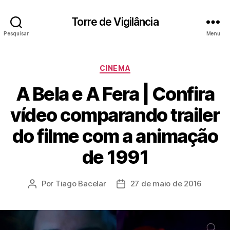
Torre de Vigilância
Pesquisar
Menu
Categorias
CINEMA
A Bela e A Fera | Confira
vídeo comparando trailer
do filme com a animação
de 1991
Por
Tiago Bacelar
27 de maio de 2016
Autor
Data
do
de
post
publicação