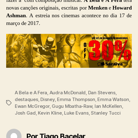
fazer a com composição musical.
A Bela e A Fera
terá
novas canções originais, escritas por
Menken
e
Howard
Ashman
. A estreia nos cinemas acontece no dia 17 de
março de 2017.
A Bela e A Fera
,
Audra McDonald
,
Dan Stevens
,
destaques
,
Disney
,
Emma Thompson
,
Emma Watson
,
Tags
Ewan McGregor
,
Gugu Mbatha-Raw
,
Ian McKellen
,
Josh Gad
,
Kevin Kline
,
Luke Evans
,
Stanley Tucci
Por Tiago Bacelar