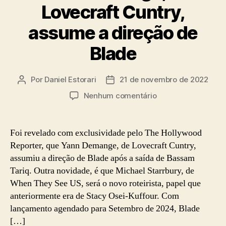
Lovecraft Cuntry,
assume a direção de
Blade
Por
Daniel Estorari
21 de novembro de 2022
Autor
Data
do
de
em
Nenhum comentário
post
publicação
Yann
Demange,
de
Foi revelado com exclusividade pelo The Hollywood
Lovecraft
Reporter, que Yann Demange, de Lovecraft Cuntry,
Cuntry,
assumiu a direção de Blade após a saída de Bassam
assume
Tariq. Outra novidade, é que Michael Starrbury, de
a
When They See US, será o novo roteirista, papel que
direção
anteriormente era de Stacy Osei-Kuffour. Com
de
Blade
lançamento agendado para Setembro de 2024, Blade
[…]