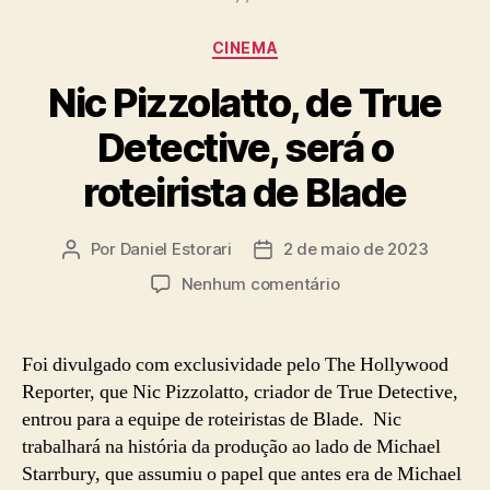
Categorias
CINEMA
Nic Pizzolatto, de True
Detective, será o
roteirista de Blade
Por
Daniel Estorari
2 de maio de 2023
Autor
Data
do
de
em
Nenhum comentário
post
publicação
Nic
Pizzolatto,
de
Foi divulgado com exclusividade pelo The Hollywood
True
Reporter, que Nic Pizzolatto, criador de True Detective,
Detective,
entrou para a equipe de roteiristas de Blade. Nic
será
trabalhará na história da produção ao lado de Michael
o
Starrbury, que assumiu o papel que antes era de Michael
roteirista