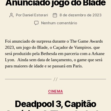
Anunciado jogo do Blade
Por
Daniel Estorari
8 de dezembro de 2023
Autor
Data
do
de
em
Nenhum comentário
post
publicação
Partiu
caçar
vampiros!
Foi anunciado de surpresa durante o The Game Awards
Anunciado
2023, um jogo do Blade, o Caçador de Vampiros. que
jogo
será produzido pela Bethesda em parceria com a Arkane
do
Lyon. Ainda sem data de lançamento, o game que será
Blade
para maiores de idade e se passará em Paris.
Categorias
CINEMA
Deadpool 3, Capitão