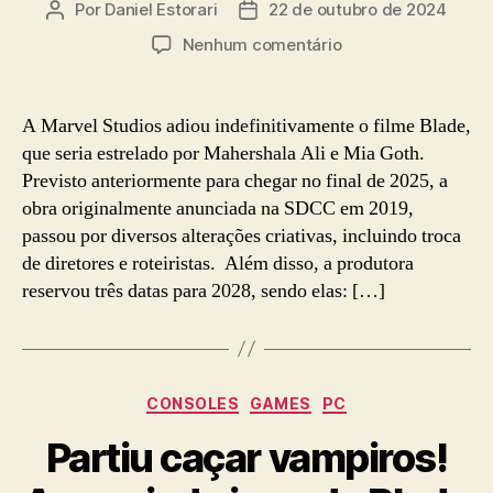
Por
Daniel Estorari
22 de outubro de 2024
Autor
Data
do
de
em
Nenhum comentário
post
publicação
Marvel
Studios
adia
A Marvel Studios adiou indefinitivamente o filme Blade,
Blade
que seria estrelado por Mahershala Ali e Mia Goth.
indefinitivamente
Previsto anteriormente para chegar no final de 2025, a
obra originalmente anunciada na SDCC em 2019,
passou por diversos alterações criativas, incluindo troca
de diretores e roteiristas. Além disso, a produtora
reservou três datas para 2028, sendo elas: […]
Categorias
CONSOLES
GAMES
PC
Partiu caçar vampiros!