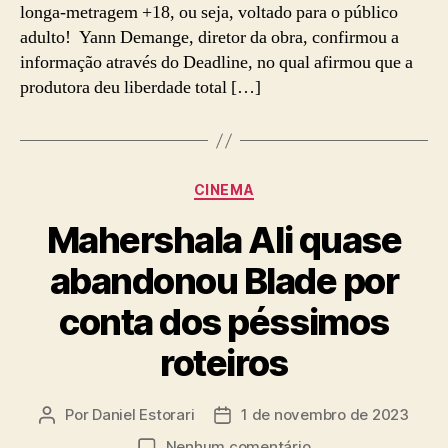
longa-metragem +18, ou seja, voltado para o público
da
adulto! Yann Demange, diretor da obra, confirmou a
Marvel
informação através do Deadline, no qual afirmou que a
Studios,
é
produtora deu liberdade total […]
oficializado
como
um
filme
Categorias
CINEMA
para
maiores
Mahershala Ali quase
de
idade
abandonou Blade por
conta dos péssimos
roteiros
Por
Daniel Estorari
1 de novembro de 2023
Autor
Data
do
de
em
Nenhum comentário