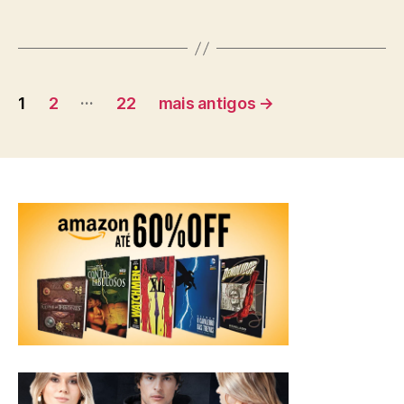
Paginação
…
1
2
22
mais antigos
→
de
posts