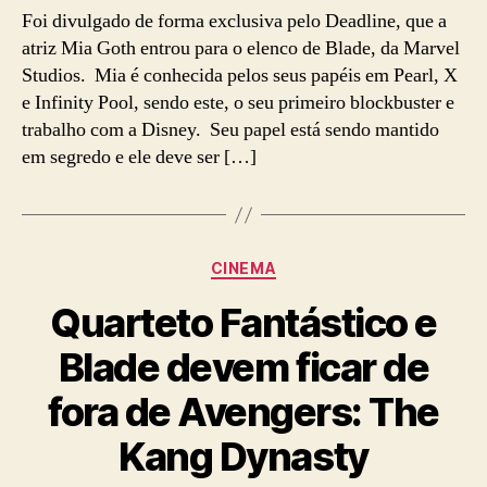
no
Foi divulgado de forma exclusiva pelo Deadline, que a
MCU!
atriz Mia Goth entrou para o elenco de Blade, da Marvel
Atriz
Studios. Mia é conhecida pelos seus papéis em Pearl, X
de
e Infinity Pool, sendo este, o seu primeiro blockbuster e
Pearl
trabalho com a Disney. Seu papel está sendo mantido
entra
em segredo e ele deve ser […]
para
o
elenco
de
Blade
Categorias
CINEMA
da
Marvel
Quarteto Fantástico e
Studios
Blade devem ficar de
fora de Avengers: The
Kang Dynasty