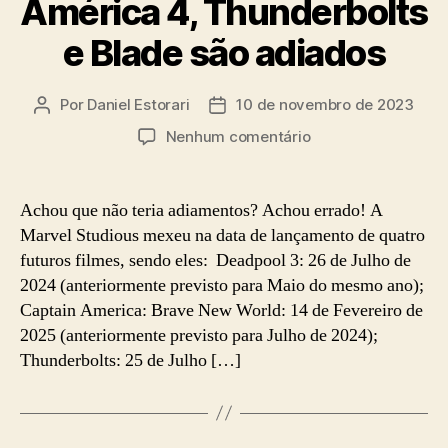
América 4, Thunderbolts
e Blade são adiados
Por
Daniel Estorari
10 de novembro de 2023
Autor
Data
do
de
em
Nenhum comentário
post
publicação
Deadpool
3,
Capitão
Achou que não teria adiamentos? Achou errado! A
América
Marvel Studious mexeu na data de lançamento de quatro
4,
futuros filmes, sendo eles: Deadpool 3: 26 de Julho de
Thunderbolts
2024 (anteriormente previsto para Maio do mesmo ano);
e
Captain America: Brave New World: 14 de Fevereiro de
Blade
2025 (anteriormente previsto para Julho de 2024);
são
adiados
Thunderbolts: 25 de Julho […]