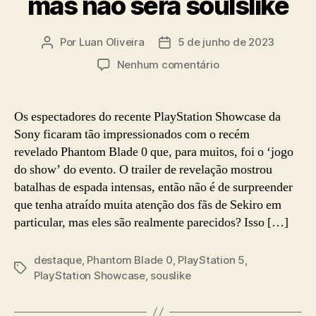
mas não será soulslike
Por
Luan Oliveira
5 de junho de 2023
Autor
Data
do
de
em
Nenhum comentário
post
publicação
Phantom
Blade
0
Os espectadores do recente PlayStation Showcase da
possuirá
Sony ficaram tão impressionados com o recém
elementos,
revelado Phantom Blade 0 que, para muitos, foi o ‘jogo
mas
do show’ do evento. O trailer de revelação mostrou
não
batalhas de espada intensas, então não é de surpreender
será
que tenha atraído muita atenção dos fãs de Sekiro em
soulslike
particular, mas eles são realmente parecidos? Isso […]
destaque
,
Phantom Blade 0
,
PlayStation 5
,
Tags
PlayStation Showcase
,
souslike