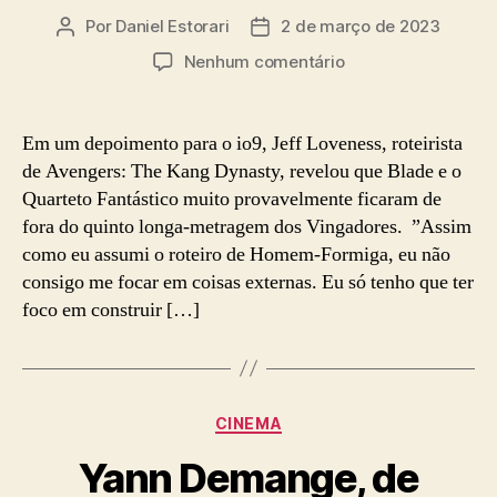
Por
Daniel Estorari
2 de março de 2023
Autor
Data
do
de
em
Nenhum comentário
post
publicação
Quarteto
Fantástico
e
Em um depoimento para o io9, Jeff Loveness, roteirista
Blade
de Avengers: The Kang Dynasty, revelou que Blade e o
devem
Quarteto Fantástico muito provavelmente ficaram de
ficar
fora do quinto longa-metragem dos Vingadores. ”Assim
de
como eu assumi o roteiro de Homem-Formiga, eu não
fora
consigo me focar em coisas externas. Eu só tenho que ter
de
Avengers:
foco em construir […]
The
Kang
Dynasty
Categorias
CINEMA
Yann Demange, de