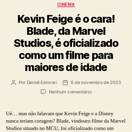
Categorias
CINEMA
Kevin Feige é o cara!
Blade, da Marvel
Studios, é oficializado
como um filme para
maiores de idade
Por
Daniel Estorari
6 de novembro de 2023
Autor
Data
do
de
em
Nenhum comentário
post
publicação
Kevin
Feige
é
Ué… mas não falavam que Kevin Feige e a Disney
o
nunca teriam coragem? Blade, vindouro filme da Marvel
cara!
Studios situado no MCU, foi oficializado como um
Blade,