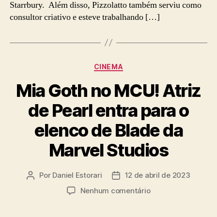
Starrbury. Além disso, Pizzolatto também serviu como
de
Blade
consultor criativo e esteve trabalhando […]
Categorias
CINEMA
Mia Goth no MCU! Atriz
de Pearl entra para o
elenco de Blade da
Marvel Studios
Por
Daniel Estorari
12 de abril de 2023
Autor
Data
do
de
em
Nenhum comentário
post
publicação
Mia
Goth