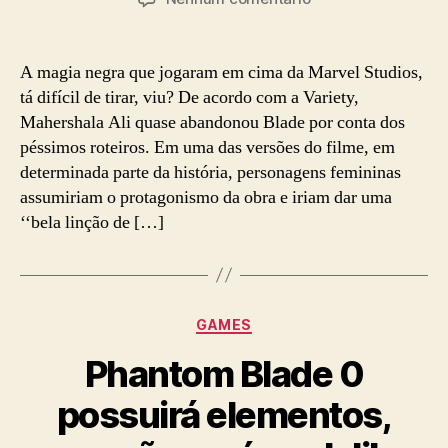
post
publicação
Mahershala
Ali
quase
A magia negra que jogaram em cima da Marvel Studios,
abandonou
tá difícil de tirar, viu? De acordo com a Variety,
Blade
Mahershala Ali quase abandonou Blade por conta dos
por
péssimos roteiros. Em uma das versões do filme, em
conta
determinada parte da história, personagens femininas
dos
assumiriam o protagonismo da obra e iriam dar uma
péssimos
roteiros
‘‘bela linção de […]
Categorias
GAMES
Phantom Blade 0
possuirá elementos,